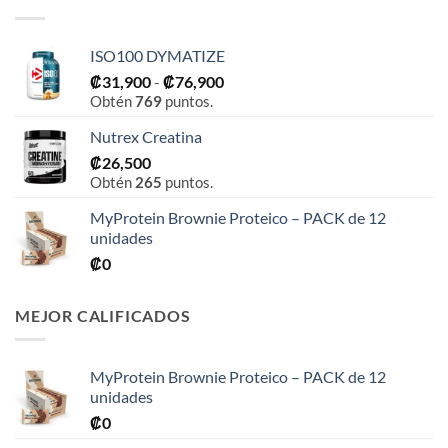
ISO100 DYMATIZE
Rango
₡
31,900
-
₡
76,900
Obtén
769
puntos.
de
precios:
Nutrex Creatina
desde
₡
26,500
₡31,900
Obtén
265
puntos.
hasta
₡76,900
MyProtein Brownie Proteico – PACK de 12
unidades
₡
0
MEJOR CALIFICADOS
MyProtein Brownie Proteico – PACK de 12
unidades
₡
0