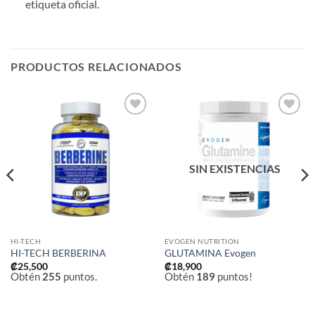
etiqueta oficial.
PRODUCTOS RELACIONADOS
Añadir
Añadir
a la
a la
lista de
lista de
deseos
deseos
SIN EXISTENCIAS
HI-TECH
EVOGEN NUTRITION
HI-TECH BERBERINA
GLUTAMINA Evogen
₡
25,500
₡
18,900
Obtén
255
puntos.
Obtén
189
puntos!