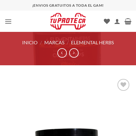
Saltar
¡ENVIOS GRATUITOS A TODA EL GAM!
al
contenido
INICIO
/
MARCAS
/
ELEMENTAL HERBS
Añadir
a la
lista
de
deseos